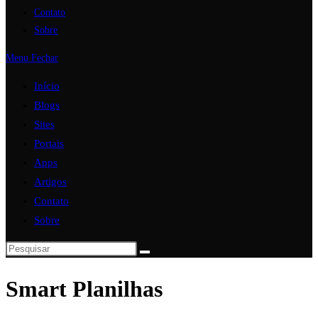
Contato
Sobre
Menu
Fechar
Início
Blogs
Sites
Portais
Apps
Artigos
Contato
Sobre
Smart Planilhas