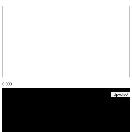
0.00
0
Upvote
0