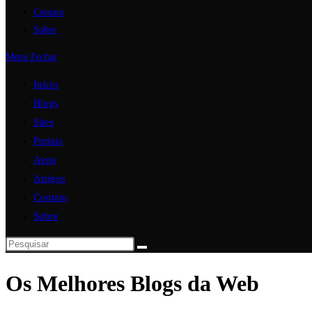
Contato
Sobre
Menu
Fechar
Início
Blogs
Sites
Portais
Apps
Artigos
Contato
Sobre
Os Melhores Blogs da Web