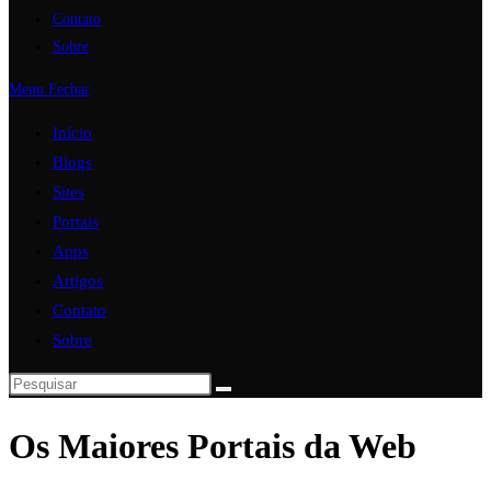
Contato
Sobre
Menu
Fechar
Início
Blogs
Sites
Portais
Apps
Artigos
Contato
Sobre
Os Maiores Portais da Web