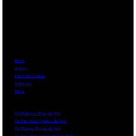
Abre
em
Abre
uma
em
Abre
nova
uma
em
Abre
aba
nova
uma
em
Abre
aba
nova
uma
em
NAVEGAÇÃO
aba
nova
uma
Início
aba
nova
Artigos
aba
Entre em Contato
Sobre nós
Mapa
CATALOGOS
Os Melhores Blogs da Web
Os Sites mais Quentes da Web
Os Maiores Portais da Web