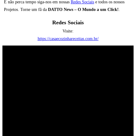
E não perca tempo siga-nos em nossas
Redes Sociais
e todos os nossos
Projetos. Torne um fã da
DATTO News – O Mundo a um Click!
.
Redes Sociais
Visite:
https://casaecozinhareceitas.com.br/
Click Blog
O Point dos Blogs
Os Melhores Sites e Blogs da Web a um
Click de Distância
SIGA-NOS